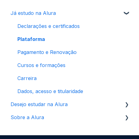
Já estudo na Alura
Declarações e certificados
Plataforma
Pagamento e Renovação
Cursos e formações
Carreira
Dados, acesso e titularidade
Desejo estudar na Alura
Sobre a Alura
Formações e cursos
Pagamentos
Direitos e regras de uso