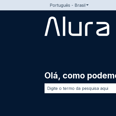
Português - Brasil
Mostrar subme
Olá, como podemo
Não há sugestões porque o campo