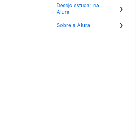
Desejo estudar na
Alura
Sobre a Alura
Formações e cursos
Pagamentos
Direitos e regras de uso
Mais sobre Alura
Eventos e parcerias