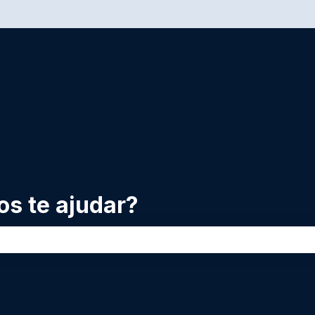
nu para traduções
s te ajudar?
 de pesquisa está em branco.